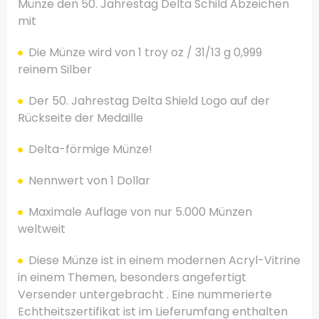
Münze den
50. Jahrestag
Delta
Schild
Abzeichen
mit
Die Münze wird
von
1 troy
oz /
31/13
g
0,999
reinem Silber
Der
50. Jahrestag
Delta
Shield Logo
auf der
Rückseite
der Medaille
Delta
-förmige
Münze
!
Nennwert
von 1
Dollar
Maximale
Auflage von
nur
5.000
Münzen
weltweit
Diese Münze
ist in einem modernen
Acryl-
Vitrine
in
einem Themen
, besonders angefertigt
Versender
untergebracht .
Eine nummerierte
Echtheitszertifikat
ist im Lieferumfang enthalten