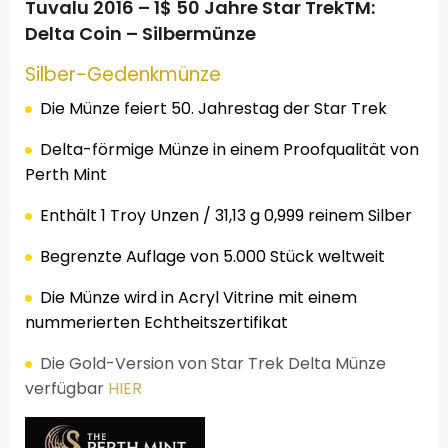
Tuvalu 2016 – 1$ 50 Jahre Star TrekTM:
Delta Coin – Silbermünze
Silber
-Gedenkmünze
Die Münze
feiert
50. Jahrestag der
Star Trek
Delta
-förmige
Münze in einem
Proofqualität
von
Perth Mint
Enthält
1
Troy
Unzen
/
31,13
g
0,999
reinem Silber
Begrenzte
Auflage von
5.000
Stück weltweit
Die Münze wird
in
Acryl
Vitrine
mit
einem
nummerierten
Echtheitszertifikat
Die
Gold-Version
von
Star Trek
Delta
Münze
verfügbar
HIER