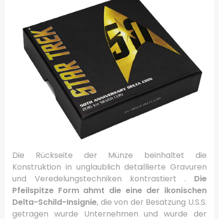
Die
Rückseite der Münze beinhaltet die
Konstruktion in unglaublich detaillierte Gravuren
und Veredelungstechniken kontrastiert .
Die
Pfeilspitze Form ahmt die eine der ikonischen
Delta-Schild-Insignie
, die von der Besatzung U.S.S.
getragen wurde Unternehmen und wurde der