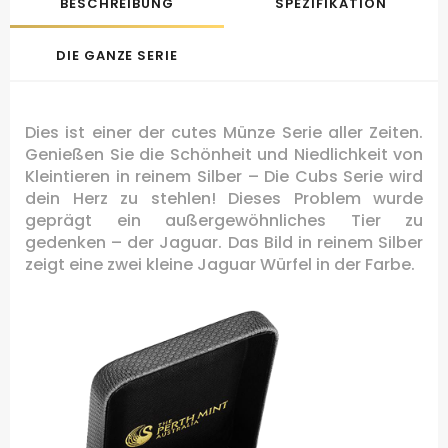
BESCHREIBUNG
SPEZIFIKATION
DIE GANZE SERIE
Dies ist einer der cutes Münze Serie aller Zeiten.
Genießen Sie die Schönheit und Niedlichkeit von
Kleintieren in reinem Silber – Die Cubs Serie wird
dein Herz zu stehlen!
Dieses Problem wurde
geprägt ein außergewöhnliches Tier zu
gedenken – der Jaguar. Das Bild in reinem Silber
zeigt eine zwei kleine Jaguar Würfel in der Farbe.