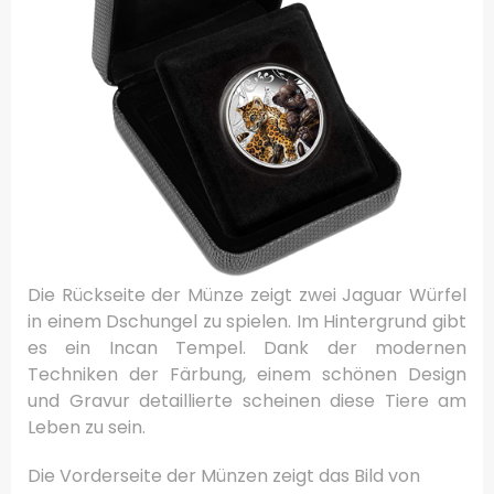
Die Rückseite der Münze zeigt zwei Jaguar Würfel
in einem Dschungel zu spielen. Im Hintergrund gibt
es ein Incan Tempel. Dank der modernen
Techniken der Färbung, einem schönen Design
und Gravur detaillierte scheinen diese Tiere am
Leben zu sein.
Die Vorderseite der Münzen zeigt das Bild von