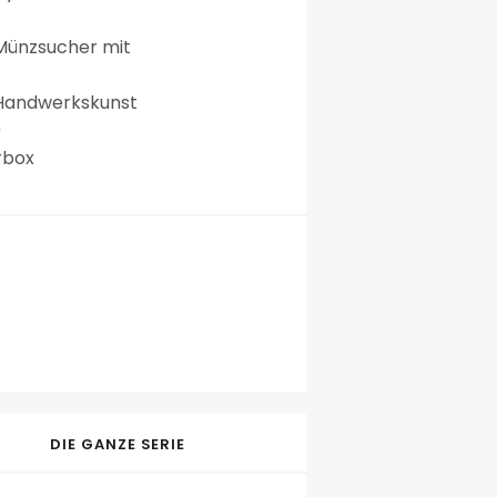
r Münzsucher mit
 Handwerkskunst
9
rbox
DIE GANZE SERIE