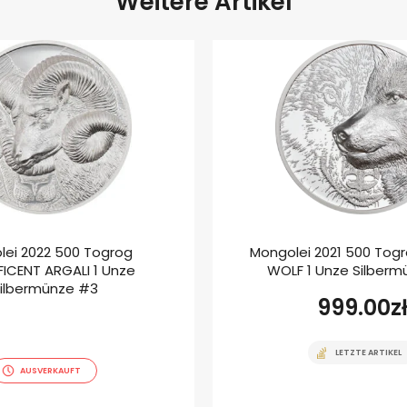
Weitere Artikel
lei 2022 500 Togrog
Mongolei 2021 500 Tog
ICENT ARGALI 1 Unze
WOLF 1 Unze Silberm
ilbermünze #3
999.00
z
LETZTE ARTIKEL
AUSVERKAUFT