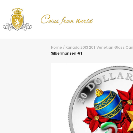
Home
/
Kanada 2013 20$ Venetian Glass Ca
Silbermünzen #1