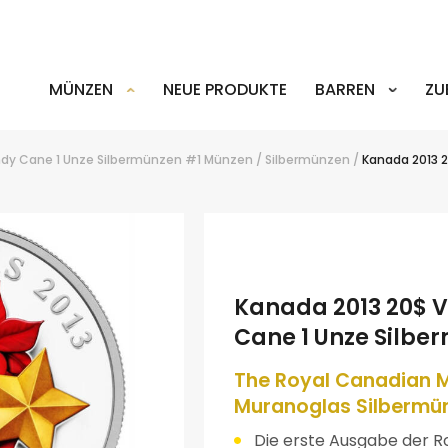
MÜNZEN
NEUE PRODUKTE
BARREN
ZU
ndy Cane 1 Unze Silbermünzen #1
Münzen
/
Silbermünzen
/
Kanada 2013 
Kanada 2013 20$ 
Cane 1 Unze Silbe
The Royal Canadian 
Muranoglas Silbermü
Die erste Ausgabe der R