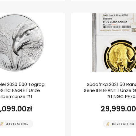
lei 2020 500 Togrog
Südafrika 2021 50 Rand
STIC EAGLE 1 Unze
Serie II ELEFANT 1 Unze
Silbermünze #1
#1 NGC PF70
1,099.00
zł
29,999.00
LETZTE ARTIKEL
LETZTE ARTIKEL