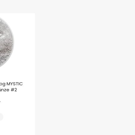
rog MYSTIC
ünze #2
ł