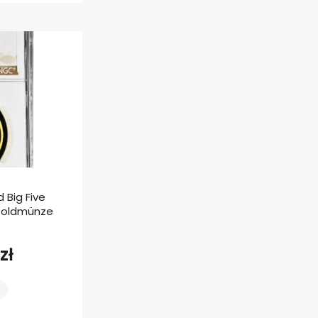
 Big Five
 Goldmünze
zł