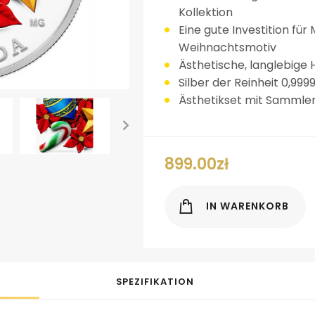
Kollektion
Eine gute Investition fü
Weihnachtsmotiv
Ästhetische, langlebige
Silber der Reinheit 0,999
Ästhetikset mit Sammle
899.00
zł
ok
er
terest
LinkedIn
IN WARENKORB
SPEZIFIKATION