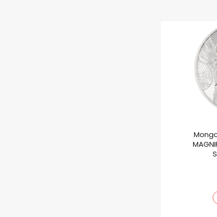
Mongo
MAGNIF
S