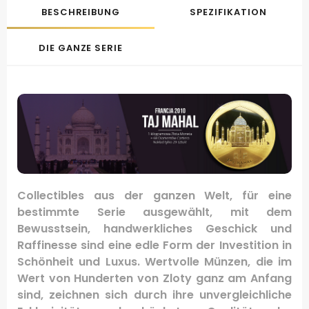
BESCHREIBUNG
SPEZIFIKATION
DIE GANZE SERIE
Collectibles aus der ganzen Welt, für eine
bestimmte Serie ausgewählt, mit dem
Bewusstsein, handwerkliches Geschick und
Raffinesse sind eine edle Form der Investition in
Schönheit und Luxus.
Wertvolle Münzen, die im
Wert von Hunderten von Zloty ganz am Anfang
sind, zeichnen sich durch ihre unvergleichliche