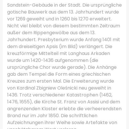
Sandstein-Gebäude in der Stadt.
Die ursprüngliche
gotische Bauwerk aus dem 13. Jahrhundert wurde
vor 1269 geweiht und in 1260 bis 1270 erweitert.
Nicht viel bleibt von diesem bestimmten Zeitraum
außer dem Rippengewölbe aus dem 13.
Jahrhundert.
Presbyterium wurde Anfang 1401 mit
dem dreiseitigen Apsis (im Bild) verlängert.
Die
kreuzförmige Mittelteil mit Langhaus Arkaden
wurde um 1420-1436 aufgenommen (die
ursprüngliche Chor wurde gerade).
Die Anhänge
gab dem Tempel die Form eines griechischen
Kreuzes zum ersten Mal.
Die Erweiterung wurde
von Kardinal Zbigniew Oleśnicki neu geweiht in
1436. Trotz verschiedener Katastrophen (1462,
1476, 1655), die Kirche St.
Franz von Assisi und dem
angrenzenden Kloster erlebte die verheerendsten
Brand nur im Jahr 1850. Die schriftlichen
Aufzeichnungen ihrer Weihe sowie Artefakte von