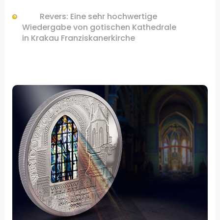
Revers:
Eine
sehr hochwertige
Wiedergabe von
gotischen Kathedrale
in
Krakau Franziskanerkirche