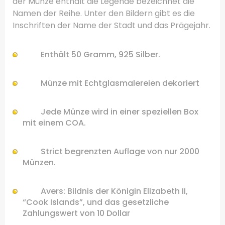
der Münze enthält die Legende bezeichnet die
Namen der Reihe.
Unter den Bildern gibt es die
Inschriften der Name der Stadt und das Prägejahr.
Enthält 50
Gramm
, 925
Silber
.
Münze
mit Echtglasmalereien
dekoriert
Jede Münze
wird in einer speziellen
Box
mit einem
COA
.
Strict
begrenzten
Auflage von
nur
2000
Münzen.
Avers:
Bildnis
der
Königin Elizabeth II
,
“
Cook Islands”,
und
das gesetzliche
Zahlungswert
von 10
Dollar