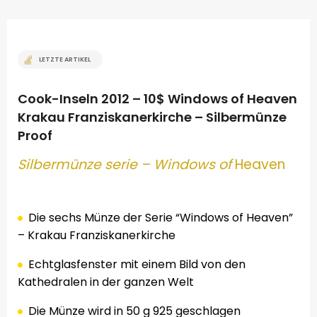
LETZTE ARTIKEL
Cook-Inseln 2012 – 10$ Windows of Heaven
Krakau Franziskanerkirche – Silbermünze
Proof
Silber
münze serie – Windows of
Heaven
.
Die sechs Münze
der Serie
“Windows
of Heaven”
–
Krakau Franziskanerkirche
Echtglasfenster
mit einem Bild
von den
Kathedralen
in der ganzen Welt
Die Münze wird
in 50 g
925
geschlagen