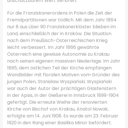
unschätzbarem Wert verloren.
Für die Franziskanerordens in Polen die Zeit der
Fremdpartitionen war tödlich.
Mit dem Jahr 1864
nur 8 aus über 90 Franziskanerklöster blieben im
Land, einschließlich der in Kraków.
Die Situation
nach dem Preußisch-Österreichischen Krieg
leicht verbessert.
Im Jahr 1866 gewährte
Österreich eine gewisse Autonomie zu Krakau
nach seinen eigenen massiven Niederlage.
Im Jahr
1895, dem östlichen Teil der Kirche empfangen
Wandbilder mit floralen Motiven vom Gründer des
jungen Polen, Stanisław Wyspiański.
Wyspiański
war auch der Autor der prächtigen Glasfenstern
in der Apsis, in der Gießerei in Innsbruck 1899-1904
gefertigt.
Die erneute Weihe der renovierten
Kirche von Bischof von Krakau, Anatol Nowak,
erfolgte am 14. Juni 1908. Es wurde am 23. Februar
1920 in den Rang einer Basilika Minor befördert.