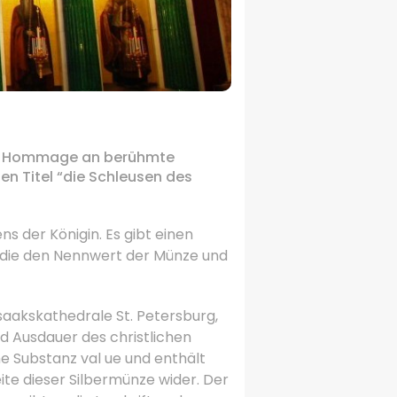
ine Hommage an berühmte
den Titel “die Schleusen des
ens der Königin.
Es gibt einen
, die den Nennwert der Münze und
saakskathedrale St. Petersburg
,
und Ausdauer des christlichen
e Substanz val ue und enthält
ite dieser Silbermünze wider.
Der