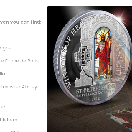
ven you can find:
logne
re Dame de Paris
lla
tminster Abbey
nic
thlehem