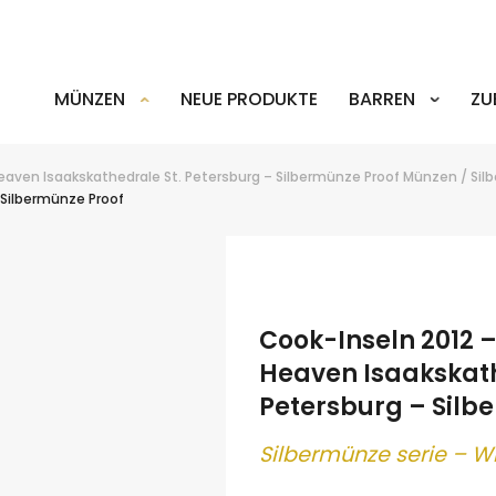
MÜNZEN
NEUE PRODUKTE
BARREN
ZU
eaven Isaakskathedrale St. Petersburg – Silbermünze Proof
Münzen
/
Sil
 Silbermünze Proof
ok
er
terest
LinkedIn
Cook-Inseln 2012 
Heaven Isaakskath
Petersburg – Silb
Silber
münze serie – W
.