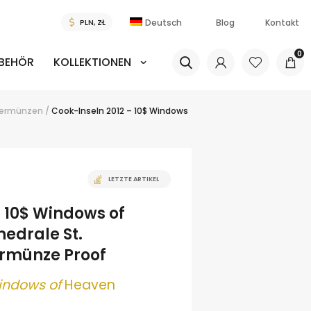
Deutsch
Blog
Kontakt
0
BEHÖR
KOLLEKTIONEN
bermünzen
/
Cook-Inseln 2012 – 10$ Windows
LETZTE ARTIKEL
– 10$ Windows of
edrale St.
ermünze Proof
indows of
Heaven