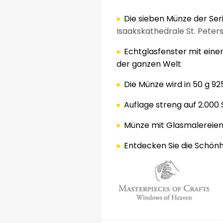
Die sieben Münze
der Ser
Isaakskathedrale St. Peter
Echtglasfenster
mit eine
der ganzen Welt
Die Münze wird
in 50 g
92
Auflage
streng auf
2.000 
Münze
mit Glasmalereie
Entdecken Sie
die Schönh
.