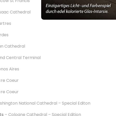
cow St Francis
Isaac Cathedral
rtres
rdes
an Cathedral
nd Central Terminal
nos Aires
cre Coeur
cre Coeur
hington National Cathedral – Special Editon
ts
– Cologne Cathedral – Special Edition