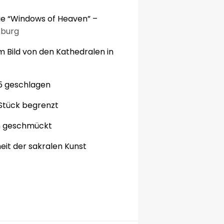
ie
“Windows
of Heaven”
–
sburg
m Bild
von den
Kathedralen
in
5
geschlagen
Stück
begrenzt
n
geschmückt
eit der
sakralen Kunst