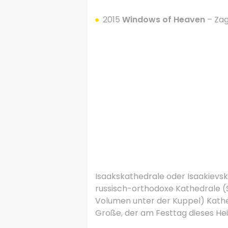
2015
Windows of Heaven
– Zag
.
.
.
.
Isaakskathedrale oder Isaakievski
russisch-orthodoxe Kathedrale (S
Volumen unter der Kuppel) Kathe
Große, der am Festtag dieses He