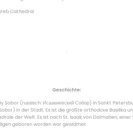
reb Cathedral
.
Geschichte:
y Sobor (russisch: Исаакиевский Собор) in Sankt Petersbur
obor) in der Stadt.
Es ist die größte orthodoxe Basilika u
drale der Welt.
Es ist nach St. Isaak von Dalmatien, eine
iligen geboren worden war gewidmet.