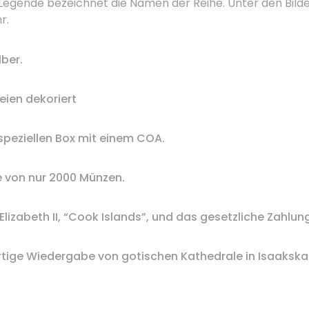
e Legende bezeichnet die Namen der Reihe.
Unter den Bilde
r.
lber
.
eien
dekoriert
 speziellen
Box mit einem
COA
.
e von
nur
2000
Münzen.
Elizabeth II
,
“
Cook Islands”,
und
das gesetzliche Zahlun
tige
Wiedergabe von
gotischen Kathedrale
in
Isaakska