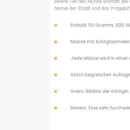
obere Teil der Münze enthält di
Name der Stadt und das Prägejah
Enthält 50
Gramm
, 925
Si
Münze
mit Echtglasmaler
Jede Münze
wird in einer
Strict
begrenzten
Auflag
Avers:
Bildnis
der
Königin 
Revers:
Eine
sehr hochwer