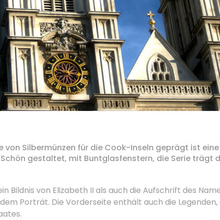
e von Silbermünzen für die Cook-Inseln geprägt ist e
.
Schön gestaltet, mit Buntglasfenstern, die Serie trägt 
in Bildnis von Elizabeth II als auch die Aufschrift des Nam
 dem Porträt.
Die Vorderseite enthält auch die Legenden
aates.