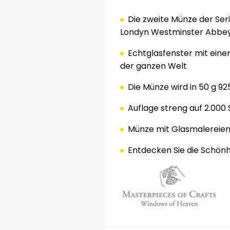
Die zweite Münze
der Ser
Londyn Westminster Abbe
Echtglasfenster
mit eine
der ganzen Welt
Die Münze wird
in 50 g
92
Auflage
streng auf
2.000 
Münze
mit Glasmalereie
Entdecken Sie
die Schönh
.