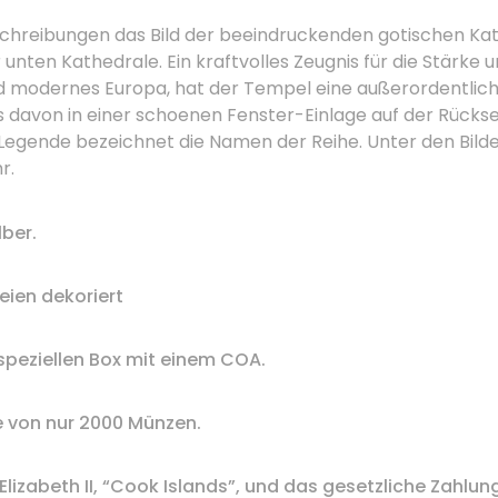
hreibungen das Bild der beeindruckenden gotischen Kat
r unten Kathedrale.
Ein kraftvolles Zeugnis für die Stärke
nd modernes Europa, hat der Tempel eine außerordentlich
s davon in einer schoenen Fenster-Einlage auf der Rückse
e Legende bezeichnet die Namen der Reihe.
Unter den Bilde
r.
lber
.
eien
dekoriert
 speziellen
Box mit einem
COA
.
e von
nur
2000
Münzen.
Elizabeth II
,
“
Cook Islands”,
und
das gesetzliche Zahlun