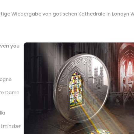
tige
Wiedergabe von
gotischen Kathedrale
in
Londyn W
aven you
logne
re Dame
lla
tminster