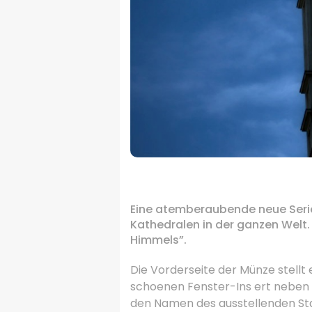
.
Eine atemberaubende neue Seri
Kathedralen in der ganzen Welt
Himmels”.
Die Vorderseite der Münze stellt e
schoenen Fenster-Ins ert neben
den Namen des ausstellenden St