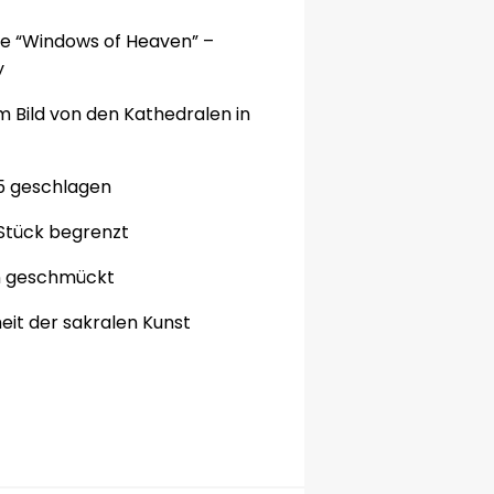
ie
“Windows
of Heaven”
–
y
m Bild
von den
Kathedralen
in
5
geschlagen
Stück
begrenzt
n
geschmückt
eit der
sakralen Kunst