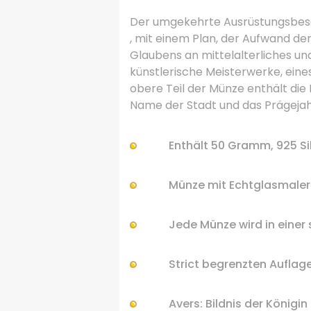
Der umgekehrte Ausrüstungsbesc
, mit einem Plan, der Aufwand de
Glaubens an mittelalterliches u
künstlerische Meisterwerke, eine
obere Teil der Münze enthält di
Name der Stadt und das Prägejah
Enthält 50
Gramm
, 925
Si
Münze
mit Echtglasmaler
Jede Münze
wird in einer
Strict
begrenzten
Auflag
Avers:
Bildnis
der
Königin 