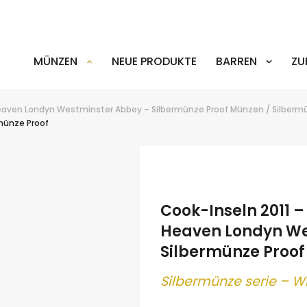
MÜNZEN
NEUE PRODUKTE
BARREN
ZU
Heaven Londyn Westminster Abbey – Silbermünze Proof
Münzen
/
Silberm
münze Proof
ok
er
terest
LinkedIn
Cook-Inseln 2011 –
Heaven Londyn We
Silbermünze Proof
Silber
münze serie – W
.