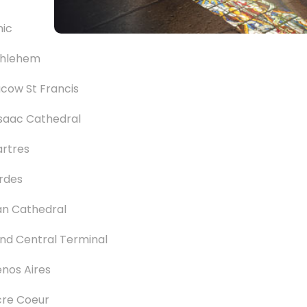
nic
thlehem
cow St Francis
Isaac Cathedral
rtres
rdes
an Cathedral
nd Central Terminal
nos Aires
cre Coeur