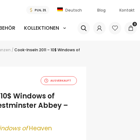
Blog
Kontakt
Deutsch
0
BEHÖR
KOLLEKTIONEN
ünzen
/
Cook-Inseln 2011 – 10$ Windows of
AUSVERKAUFT
 10$ Windows of
stminster Abbey –
indows of
Heaven