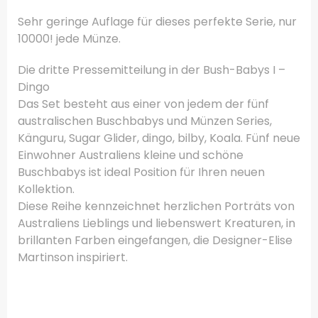
Sehr geringe
Auflage
für dieses
perfekte
Serie,
nur
10000
!
jede Münze
.
Die dritte Pressemitteilung
in der Bush-
Babys
I –
Dingo
Das Set besteht aus
einer von
jedem der fünf
australischen
Buschbabys
und Münzen
Series
,
Känguru,
Sugar Glider
,
dingo,
bilby
,
Koala
.
Fünf neue
Einwohner
Australiens
kleine und schöne
Buschbabys
ist ideal
Position
für Ihren
neuen
Kollektion.
Diese Reihe kennzeichnet
herzlichen
Porträts von
Australiens
Lieblings
und liebenswert
Kreaturen
,
in
brillanten Farben
eingefangen
, die
Designer-
Elise
Martinson
inspiriert.
.