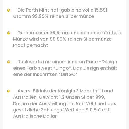
Die
Perth Mint
hat
‘
gab eine
volle
15,591
Gramm
99,99%
reinen
Silbermünze
Durchmesser
36,6
mm
und schön gestaltete
Münze wird
von 99,99%
reinen
Silbermünze
Proof
gemacht
Rückwärts
mit einem inneren
Panel-Design
eines Farb
sweet “
Dingo
“
.
Das Design
enthält
eine der
Inschriften
“
DINGO
“
Avers:
Bildnis
der
Königin Elizabeth II
Land
Australien
,
Gewicht
1,2 Unzen
Silber
999
,
Datum der Ausstellung im
Jahr 2010 und
das
gesetzliche Zahlungs
Wert von $
0,5 Cent
Australische Dollar