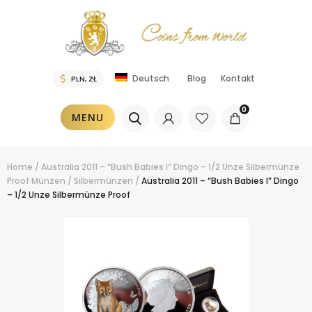
Blog
Kontakt
Deutsch
0
MENU
Home
/
Australia 2011 – “Bush Babies I” Dingo – 1/2 Unze Silbermünze
Proof
Münzen
/
Silbermünzen
/
Australia 2011 – “Bush Babies I” Dingo
– 1/2 Unze Silbermünze Proof