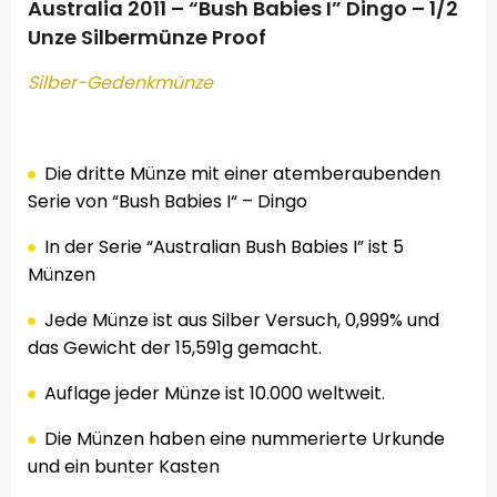
Australia 2011 – “Bush Babies I” Dingo – 1/2
Unze Silbermünze Proof
Silber-
Gedenkmünze
.
Die dritte Münze
mit einer atemberaubenden
Serie von
“
Bush Babies I
“
– Dingo
In der Serie “
Australian
Bush
Babies
I”
ist
5
Münzen
Jede Münze
ist aus Silber
Versuch,
0,999
%
und
das Gewicht der
15,591g
gemacht
.
Auflage
jeder Münze
ist
10.000
weltweit.
Die Münzen
haben eine
nummerierte
Urkunde
und ein
bunter Kasten