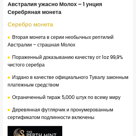
Австралия ужасно Молох – 1 унция
Серебряная монета
Серебро
монета
Вторая
монета
в серии
необычных
рептилий
Австралии
– страшная
Молох
Пораженный
доказыванию
качеству от
1oz
99,9
%
чистого серебра
Издано в качестве
официального
Тувалу
законным
платежным средством
Ограниченный тираж
5,000 штук
по всему миру
Деревянная
футлярчик
и
пронумерованным
сертификатом подлинности
включены