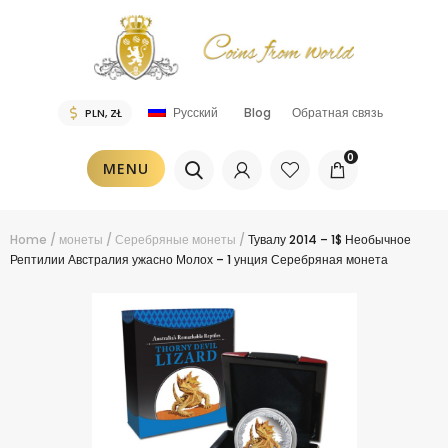
Blog
Обратная связь
Русский
0
MENU
Home
/
монеты
/
Серебряные монеты
/
Тувалу 2014 – 1$ Необычное
Рептилии Австралия ужасно Молох – 1 унция Серебряная монета