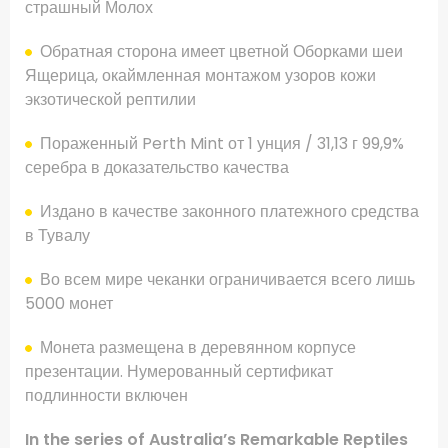
страшный
Молох
Обратная сторона имеет
цветной
Оборками
шеи
Ящерица
, окаймленная
монтажом
узоров
кожи
экзотической
рептилии
Пораженный
Perth Mint
от 1
унция
/
31,13
г
99,9
%
серебра
в доказательство
качества
Издано в качестве
законного платежного средства
в
Тувалу
Во всем мире
чеканки
ограничивается
всего лишь
5000
монет
Монета
размещена
в деревянном корпусе
презентации
.
Нумерованный
сертификат
подлинности
включен
In the series of Australia’s Remarkable Reptiles