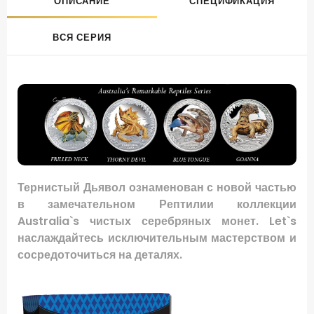
ОПИСАНИЕ
СПЕЦИФИКАЦИЯ
ВСЯ СЕРИЯ
Тернистый Дьявол ознаменован с новой частью
в замечательном Рептилии коллекции
Australia`s чистых серебряных монет. Let`s
наслаждайтесь исключительным мастерством и
сосредоточиться на деталях.