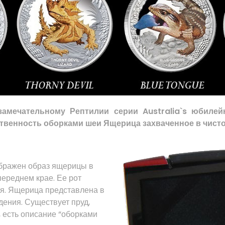
амечательному Рептилии серии Australia`s
юбилей
ственность оборками
шеи
Ящерица захваченное в чисто
бражен
образ ящерицы в
переднем крае
. Ее рот
тся. Ящерица
представлена
в
дения. Существует
пруд,
,
есть описание “оборками