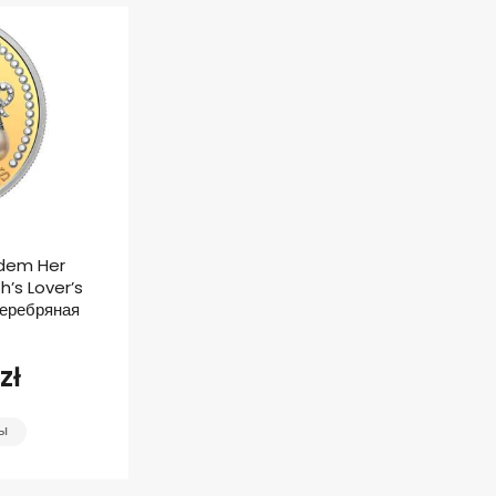
adem Her
’s Lover’s
серебряная
zł
ТЫ