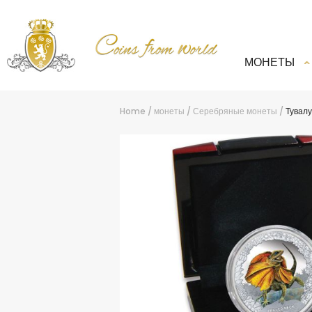
МОНЕТЫ
Home
/
монеты
/
Серебряные монеты
/
Тувалу