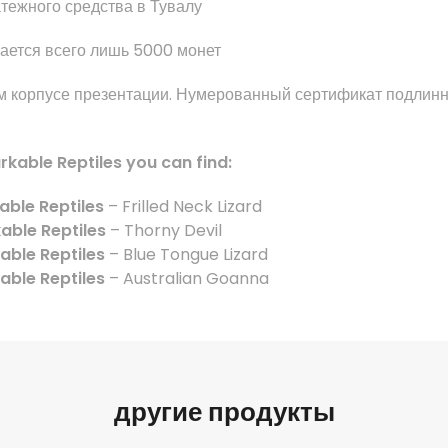
атежного средства
в
Тувалу
ается
всего лишь
5000
монет
м корпусе
презентации
.
Нумерованный
сертификат подлинн
arkable Reptiles you can find:
able Reptiles
– Frilled Neck Lizard
able Reptiles
– Thorny Devil
able Reptiles
– Blue Tongue Lizard
able Reptiles
– Australian Goanna
другие продукты