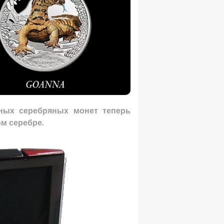
ных
серебряных монет
теперь
м серебре.