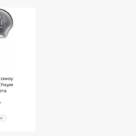
staway
 Унция
ета
ł
ТЫ