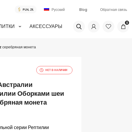
Blog
Обратная связь
Русский
0
ЛИТКИ
АКСЕССУАРЫ
oz серебряная монета
НЕТ В НАЛИЧИИ
 Австралии
тилии Оборками шеи
ебряная монета
льной серии
Рептилии