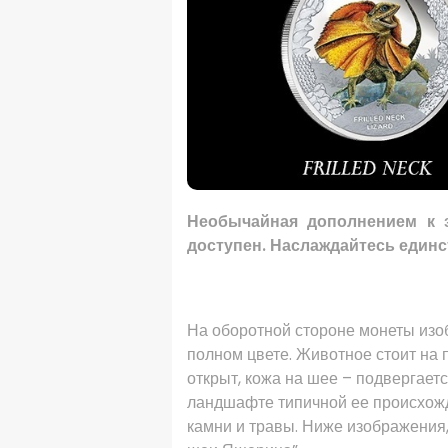
Необычайная
дополнением к
з
доступен. Наслаждайтесь един
На оборотной стороне
монеты изо
полном цвете. Животное
стоит на
открыт, кожа на шее – подвергае
ландшафте
типичной ее происхож
камни и
травы
. Ниже
изображения