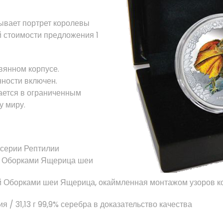
ывает
портрет королевы
й
стоимости предложения
1
вянном корпусе
.
ности включен.
ается в
ограниченным
у миру.
 серии
Рептилии
Оборками
Ящерица
шеи
й
Оборками
шеи
Ящерица
, окаймленная
монтажом
узоров
к
ия
/
31,13
г
99,9
% серебра
в доказательство
качества