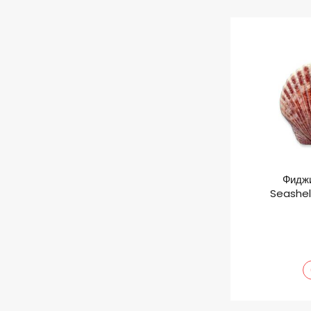
Фиджи
Seashel