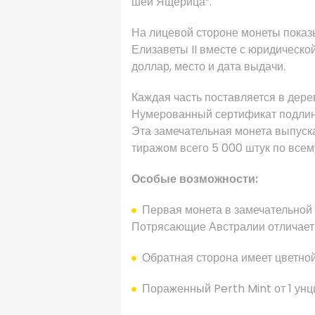
шеи Ящерица”.
На лицевой стороне
монеты
показ
Елизаветы II вместе с
юридическо
доллар, место и дата выдачи.
Каждая часть
поставляется в
дере
Нумерованный сертификат подлин
Эта замечательная
монета
выпуск
тиражом всего 5 000 штук по всем
Особые возможности:
Первая монета
в
замечательной
Потрясающие
Австралии
отличает
Обратная сторона имеет
цветно
Пораженный
Perth Mint
от 1
унц