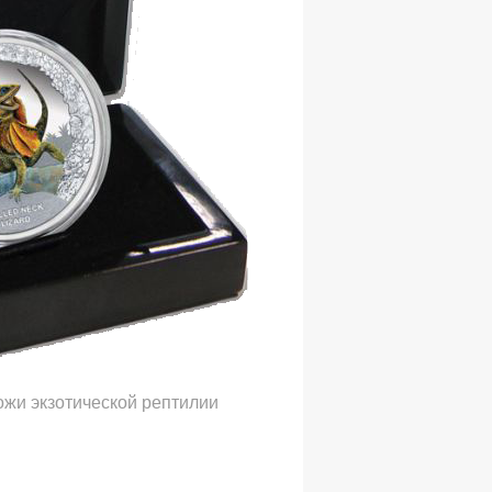
ожи
экзотической
рептилии