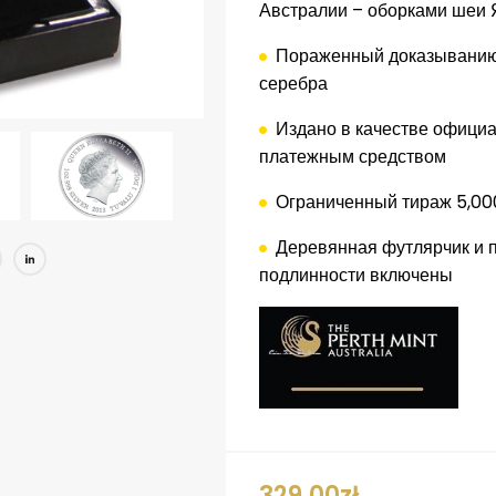
Австралии
–
оборками
шеи
Пораженный
доказывани
серебра
Издано в качестве
официа
платежным средством
Ограниченный тираж
5,00
Деревянная
футлярчик
и
book
itter
Pinterest
LinkedIn
подлинности
включены
329.00
zł