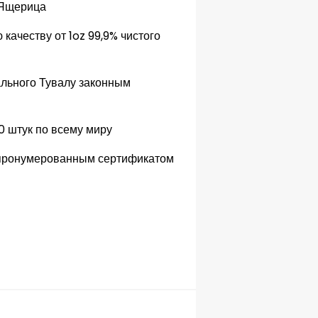
Ящерица
ю
качеству от
1oz
99,9
% чистого
льного
Тувалу
законным
0 штук
по всему миру
пронумерованным сертификатом