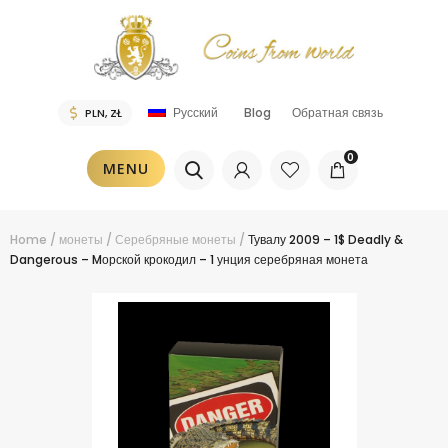
Blog
Обратная связь
Русский
0
MENU
Home
/
монеты
/
Серебряные монеты
/
Тувалу 2009 – 1$ Deadly &
Dangerous – Mорской крокодил – 1 унция серебряная монета