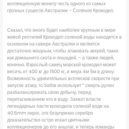
коллекционную монету честь одного из самых
грозных существ Австралии – Солёное Крокодил.
Сказал, что много будет наиболее крупным в мире
живой рептилий Крокодил соленой воды находится в
основном на севере Австралии и является
достаточно мощным, чтобы атаковать зверей, таких
как домашнего скота и лошадей, – а также людей,
конечно.
Взрослый самец морской крокодил может
весить от 400 кг до 1500 кг, и мера 4м 5м в длину.
Возможность удивительных всплесков скорости при
запуске атаку, то Saltie использует ” смерть рулон
разбалансировать свою добычу, перед
перетаскиванием его в воду.
Захват власти
легендарных пасти крокодила соленой воде на
40.6mm пирог, это безупречно серебро
доказательство остро искал цветными
коллекционеров до его аншлаг, и теперь команды