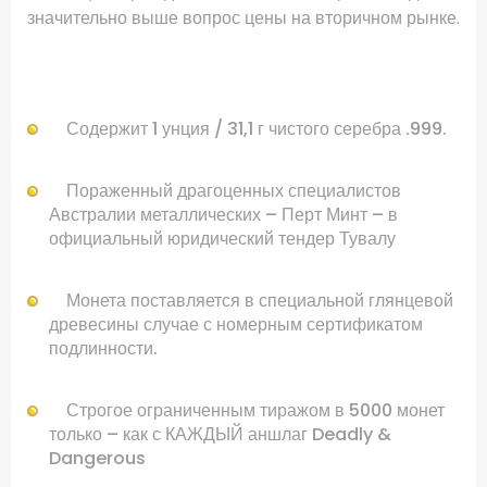
значительно выше вопрос цены на вторичном рынке.
.
Содержит
1
унция
/
31,1
г
чистого серебра
.999
.
Пораженный
драгоценных
специалистов
Австралии
металлических
–
Перт
Минт
–
в
официальный юридический
тендер
Тувалу
Монета
поставляется в
специальной
глянцевой
древесины
случае
с номерным
сертификатом
подлинности
.
Строгое
ограниченным тиражом в
5000
монет
только
– как с
КАЖДЫЙ
аншлаг
Deadly &
Dangerous