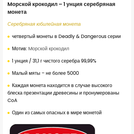
Mорской крокодил – 1 унция серебряная
монета
Серебряная юбилейная монета
четвертый монеты
в
Deadly
&
Dangerous
серии
Мотив
:
Mорской крокодил
1 унция
/
31,1
г
чистого серебра
99,99
%
Малый
мяты
– не более
5000
Каждая монета
находится в
случае
высокого
блеска
презентации
древесины
и пронумерованы
CoA
Один
из самых опасных
в мире монетой