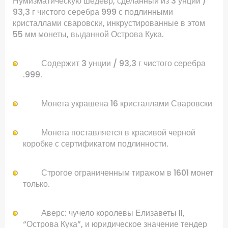
Нумизматическую
шедевр
, сделанный из
3
унций
/
93,3
г
чистого серебра
999
с
подлинными
кристаллами
сваровски
, инкрустированные
в этом
55
мм
монеты
,
выданной
Острова Кука
.
Содержит
3
унции /
93,3
г
чистого серебра
.999
.
Монета
украшена
16
кристаллами Сваровски
Монета
поставляется в красивой
черной
коробке с
сертификатом подлинности
.
Строгое
ограниченным тиражом в
1601 монет
только
.
Аверс:
чучело
королевы Елизаветы
II
,
“
Острова Кука”,
и
юридическое значение
тендер