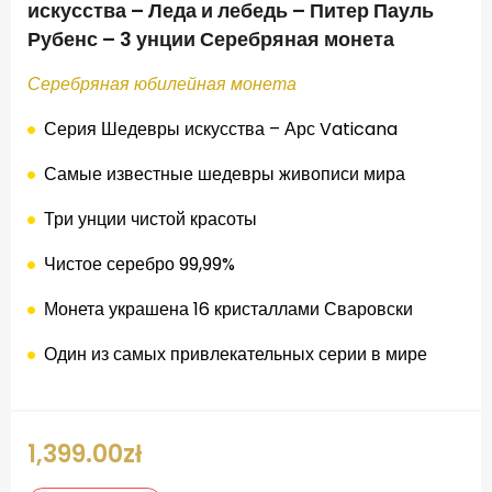
искусства – Леда и лебедь – Питер Пауль
Рубенс – 3 унции Серебряная монета
Серебряная юбилейная монета
Серия
Шедевры
искусства
–
Арс
Vaticana
Самые известные
шедевры
живописи
мира
Три унции
чистой красоты
Чистое серебро
99,99
%
Монета
украшена
16
кристаллами Сваровски
Один из
самых привлекательных
серии
в мире
1,399.00
zł