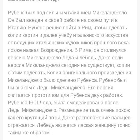
Рубенс был под сильным влиянием Микеланджело.
Он был введен в своей работе на своем пути в
Италию.
Рубенс решил пойти в Рим, чтобы сделать
копии картин и далее учебу итальянского искусства
от ведущих итальянских художников прошлого века,
позже назвал Возрождения.
В Риме, он столкнулся
версию Микеланджело Леда и лебедь.
Даже если
версия Микеланджело сегодня не существует, копии
с этим поделать.
Копия оригинального произведения
Микеланджело было сделано Рубенса.
Рубенс был
бы знаком с Леды Микеланджело.
Его версия
считается прототипом для Рубенса двух работах.
Рубенса 1601 Леда, была смоделирована после
Леды Микеланджело.
Размещение тела очень похож
как его крутящий позы.
Даже расположение пальцев
отражается.
Лебедь является лаская женщину точно
таким же образом.