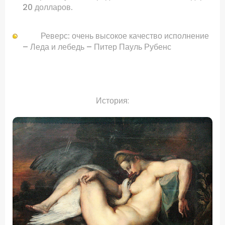
20
долларов
.
Реверс:
очень высокое качество
исполнение
–
Леда и
лебедь
–
Питер Пауль Рубенс
.
История: