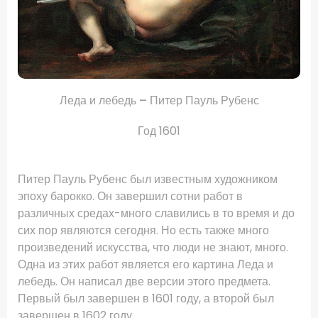
Леда и
лебедь
–
Питер Пауль Рубенс
Год 1601
Питер Пауль Рубенс был известным художником
эпоху барокко.
Он завершил сотни работ в
различных средах-много славились в то время и до
сих пор являются сегодня.
Но есть также много
произведений искусства, что люди не знают, много.
Одна из этих работ является его картина Леда и
лебедь.
Он написал две версии этого предмета.
Первый был завершен в 1601 году, а второй был
завершен в 1602 году.