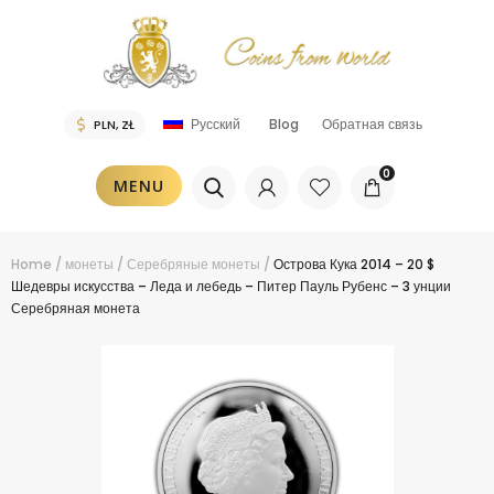
Blog
Обратная связь
Русский
0
MENU
Home
/
монеты
/
Серебряные монеты
/
Острова Кука 2014 – 20 $
Шедевры искусства – Леда и лебедь – Питер Пауль Рубенс – 3 унции
Серебряная монета