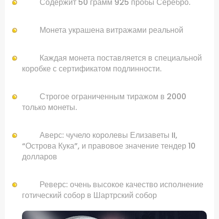
Содержит
50
грамм
925 пробы
Серебро
.
Монета
украшена
витражами
реальной
Каждая монета
поставляется в
специальной
коробке
с
сертификатом подлинности
.
Строгое
ограниченным тиражом в
2000
только
монеты
.
Аверс:
чучело
королевы Елизаветы
II
,
“
Острова Кука”,
и
правовое значение
тендер
10
долларов
Реверс:
очень
высокое качество
исполнение
готический собор
в
Шартрский собор