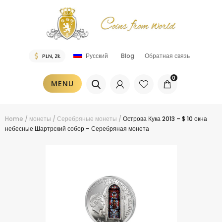
Blog
Обратная связь
Русский
0
MENU
Home
/
монеты
/
Серебряные монеты
/
Острова Кука 2013 – $ 10 окна
небесные Шартрский собор – Серебряная монета